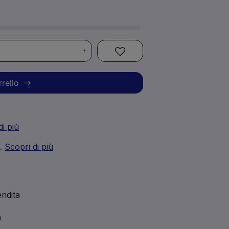
+
rrello
di più
i.
Scopri di più
ndita
a