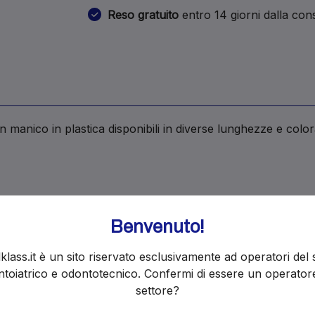
Reso gratuito
entro 14 giorni dalla co
n manico in plastica disponibili in diverse lunghezze e color
Benvenuto!
klass.it è un sito riservato esclusivamente ad operatori del 
i ordini restano attivi e le spedizioni ripr
toiatrico e odontotecnico. Confermi di essere un operator
settore?