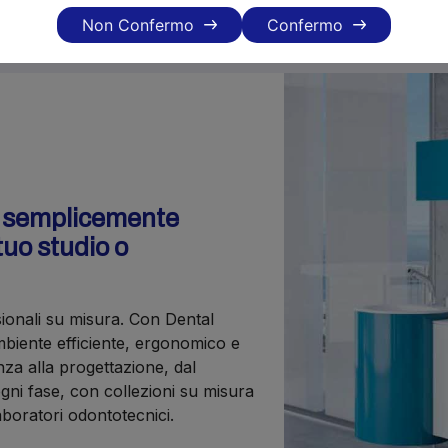
Non Confermo
Confermo
o semplicemente
tuo studio o
sionali su misura. Con Dental
iente efficiente, ergonomico e
nza alla progettazione, dal
gni fase, con collezioni su misura
laboratori odontotecnici.