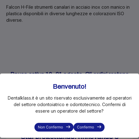
Falcon H-File strumenti canalari in acciaio inox con manico in
plastica disponibili in diverse lunghezze e colorazioni ISO
diverse.
Pausa estiva 10–21 agosto. Gli ordini restano
attivi e le spedizioni riprenderanno da lunedì 24
Benvenuto!
agosto.
Dentalklass.it è un sito riservato esclusivamente ad operatori
del settore odontoiatrico e odontotecnico. Confermi di
essere un operatore del settore?
Non Confermo
Confermo
Stai progettando, rinnovando o