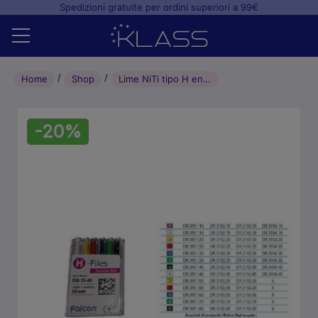
Spedizioni gratuite per ordini superiori a 99€
Home
Home
Shop
Lime NiTi tipo H endodonzia, ISO 20, giallo, 21mm (conf. 6 pz.)
Shop
-20%
+
Studio odontoiatrico
+
Laboratorio odontotecnico
Blog