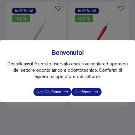
In Offerta!
In Offerta!
-25%
-25%
Benvenuto!
Dentalklass.it è un sito riservato esclusivamente ad operatori
del settore odontoiatrico e odontotecnico. Confermi di
essere un operatore del settore?
KLS-LM025352
KLS-LM025202
LM curette mini Gracey 7/8
LM Miniscaler 311-312
207-208M manico ErgoMax -
manico ErgoMax - XSI
Non Confermo
Confermo
XSI
€48.90
€65.00
€48.90
€65.00