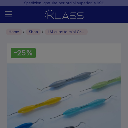
Spedizioni gratuite per ordini superiori a 99€
Home
Home
Shop
LM curette mini Gracey 11/12 211-212M manico ErgoMax -XSI
Shop
-25%
+
Studio odontoiatrico
+
Laboratorio odontotecnico
Blog