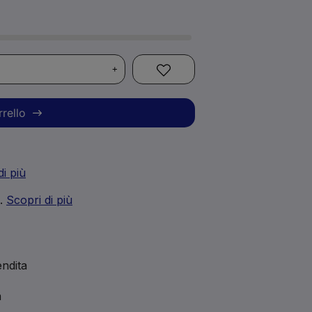
+
rrello
di più
i.
Scopri di più
ndita
a