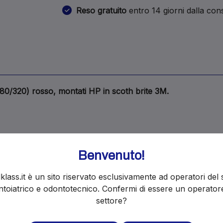
Reso gratuito
entro 14 giorni dalla co
80/320) rosso, montati HP in scoth brite 3M.
Benvenuto!
klass.it è un sito riservato esclusivamente ad operatori del 
i ordini restano attivi e le spedizioni ripr
toiatrico e odontotecnico. Confermi di essere un operator
settore?