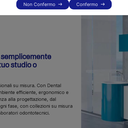
Non Confermo
Confermo
o semplicemente
tuo studio o
sionali su misura. Con Dental
iente efficiente, ergonomico e
nza alla progettazione, dal
gni fase, con collezioni su misura
laboratori odontotecnici.