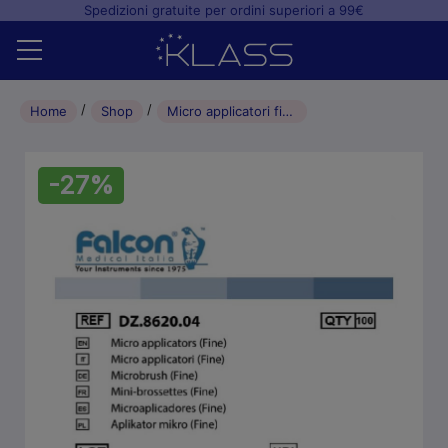
Spedizioni gratuite per ordini superiori a 99€
Home
Home
Shop
Micro applicatori fine
Shop
-27%
+
Studio odontoiatrico
+
Laboratorio odontotecnico
Blog