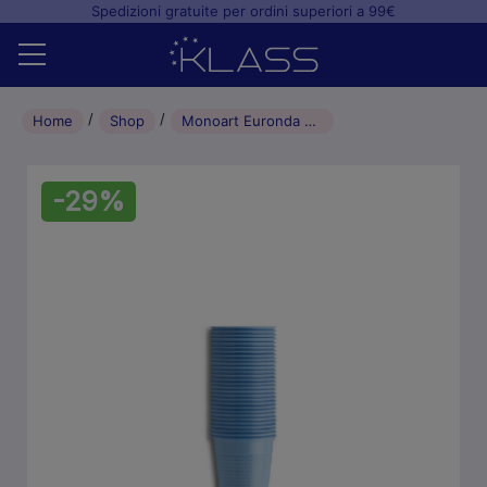
Spedizioni gratuite per ordini superiori a 99€
Home
Home
Shop
Monoart Euronda bicchieri di plastica monouso 200cc (100pz) – Azzurro
Shop
-29%
+
Studio odontoiatrico
+
Laboratorio odontotecnico
Blog