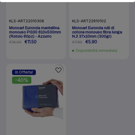
KLS-ART22010308
KLS-ART22610102
Monoart Euronda mantellina
Monoart Euronda rulli di
monouso PG30 610x530mm
cotone monouso fibra lunga
(Rotolo 60pz) - Azzurro
N.2 37x10mm (300gr)
€11.50
€5.90
€16.00
€7.80
Disponibilità immediata
In Offerta!
-40%