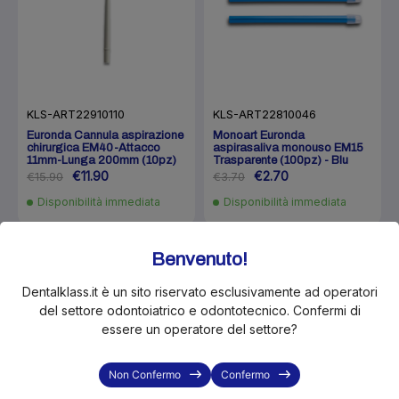
KLS-ART22910110
KLS-ART22810046
Euronda Cannula aspirazione
Monoart Euronda
chirurgica EM40-Attacco
aspirasaliva monouso EM15
11mm-Lunga 200mm (10pz)
Trasparente (100pz) - Blu
€11.90
€2.70
€15.90
€3.70
Disponibilità immediata
Disponibilità immediata
Benvenuto!
In Offerta!
In Offerta!
-28%
-24%
Dentalklass.it è un sito riservato esclusivamente ad operatori
del settore odontoiatrico e odontotecnico. Confermi di
essere un operatore del settore?
Non Confermo
Confermo