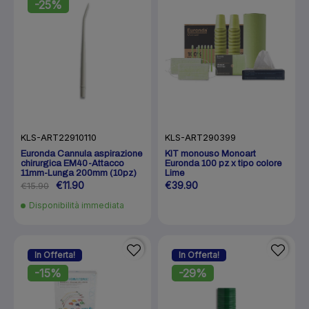
-25%
KLS-ART22910110
KLS-ART290399
Euronda Cannula aspirazione
KIT monouso Monoart
chirurgica EM40-Attacco
Euronda 100 pz x tipo colore
11mm-Lunga 200mm (10pz)
Lime
€11.90
€39.90
€15.90
Disponibilità immediata
In Offerta!
In Offerta!
-15%
-29%