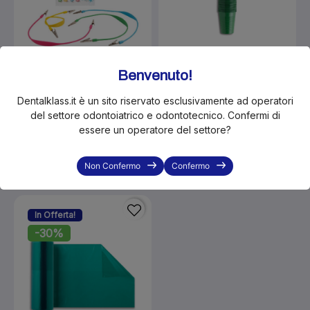
Benvenuto!
KLS-LRDA31.ASS
KLS-ART21410013
Dentalklass.it è un sito riservato esclusivamente ad operatori
Larident catenelle stery
Monoart Euronda bicchieri
del settore odontoiatrico e odontotecnico. Confermi di
profumate 4 pz. assortiti
monouso di plastica 200cc
essere un operatore del settore?
(100pz) - Verde
€13.20
€15.60
€2.50
€3.50
Disponibilità immediata
Non Confermo
Confermo
In Offerta!
-30%