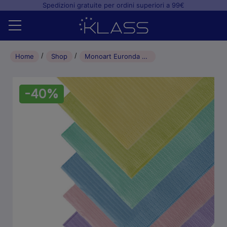
Spedizioni gratuite per ordini superiori a 99€
Home
Home
Shop
Monoart Euronda salviette monouso Towel Up 33x45cm (500pz) – Verde Chiaro
Shop
-40%
+
Studio odontoiatrico
+
Laboratorio odontotecnico
Blog