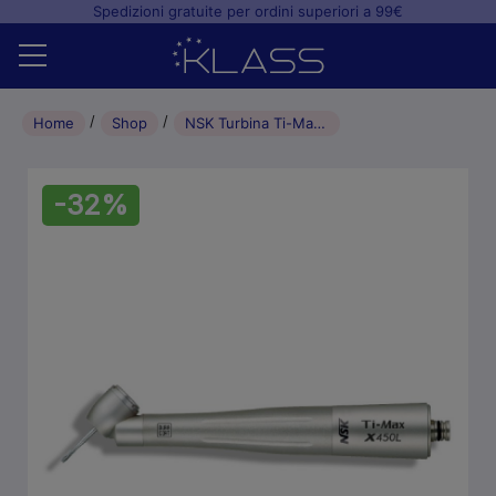
Spedizioni gratuite per ordini superiori a 99€
Home
Home
Shop
NSK Turbina Ti-Max X450KL 45° con Led – attacco KaVo Multiflex
Shop
-32%
+
Studio odontoiatrico
+
Laboratorio odontotecnico
Blog