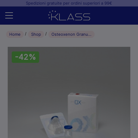
Spedizioni gratuite per ordini superiori a 99€
Home
Home
Shop
Osteoxenon Granuli (0,5/1mm) mix cortico spongioso in flacone 0,5/1mm – 0,5 gr
Shop
-42%
+
Studio odontoiatrico
+
Laboratorio odontotecnico
Blog