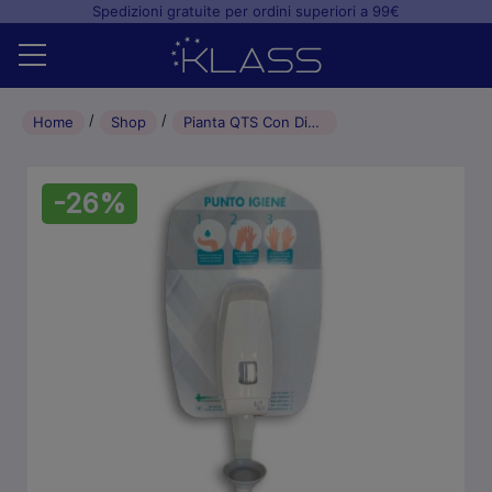
Spedizioni gratuite per ordini superiori a 99€
Home
Home
Shop
Pianta QTS Con Dispenser Automatico a fotocellula
Shop
-26%
+
Studio odontoiatrico
+
Laboratorio odontotecnico
Blog