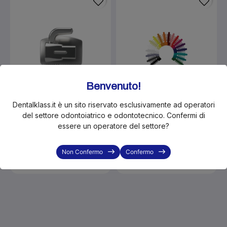
Benvenuto!
Dentalklass.it è un sito riservato esclusivamente ad operatori
del settore odontoiatrico e odontotecnico. Confermi di
KLS-SIA26SN-1617VH
KLS-SIAE90-LIBBS0 C
essere un operatore del settore?
SIA Jet LP NC 2°MOL 0.022
SIA Legature elastiche
UR7 -14°/0°
trasparente
€30.80
€23.20
Non Confermo
Confermo
Disponibilità immediata