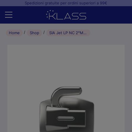
Spedizioni gratuite per ordini superiori a 99€
Home
Home
Shop
SIA Jet LP NC 2°MOL 0.022 LR7 -10°/0°
Shop
+
Studio odontoiatrico
+
Laboratorio odontotecnico
Blog