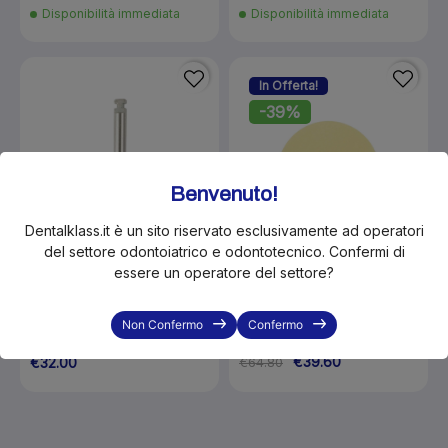
Disponibilità immediata
Disponibilità immediata
In Offerta!
-39%
Benvenuto!
Dentalklass.it è un sito riservato esclusivamente ad operatori
del settore odontoiatrico e odontotecnico. Confermi di
essere un operatore del settore?
KLS-SVT2382SF
KLS-SVT1983RA
Non Confermo
Confermo
Solventum 3M Sof.Lex Pop-
Solventum 3M SOF-LEX
On 2382SF dischi XT 85pz.
POP-ON mandrini RA - 3 pz
€39.60
€32.00
€64.80