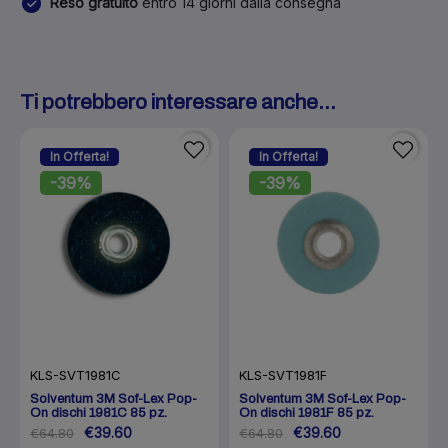
Reso gratuito
entro 14 giorni dalla consegna
Ti potrebbero interessare anche...
In Offerta!
In Offerta!
-39%
-39%
KLS-SVT1981C
KLS-SVT1981F
Solventum 3M Sof-Lex Pop-
Solventum 3M Sof-Lex Pop-
On dischi 1981C 85 pz.
On dischi 1981F 85 pz.
€39.60
€39.60
€64.80
€64.80