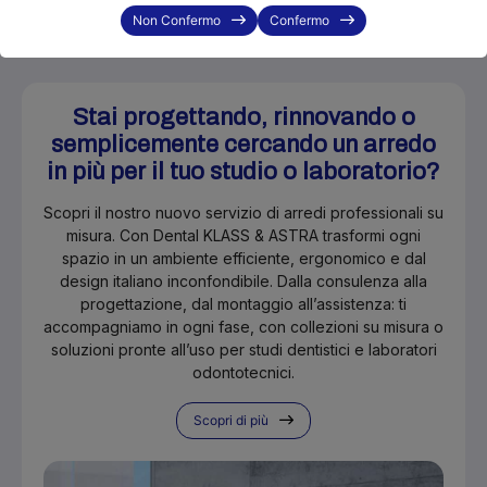
Non Confermo
Confermo
Stai progettando, rinnovando o
semplicemente cercando un arredo
in più per il tuo studio o laboratorio?
Scopri il nostro nuovo servizio di arredi professionali su
misura. Con Dental KLASS & ASTRA trasformi ogni
spazio in un ambiente efficiente, ergonomico e dal
design italiano inconfondibile. Dalla consulenza alla
progettazione, dal montaggio all’assistenza: ti
accompagniamo in ogni fase, con collezioni su misura o
soluzioni pronte all’uso per studi dentistici e laboratori
odontotecnici.
Scopri di più