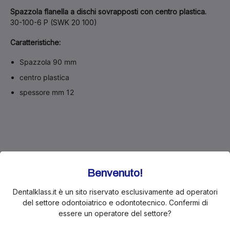
Spazzola flanella a dischi sovrapposti con centro plastica.
30-100-6 P (SWK 20 100)
Caratteristiche:
Spazzola 90 mm
centro plastica
spessore mm 12
Benvenuto!
Pausa estiva 10–21 agosto. Gli ordini restano
Dentalklass.it è un sito riservato esclusivamente ad operatori
attivi e le spedizioni riprenderanno da lunedì 24
del settore odontoiatrico e odontotecnico. Confermi di
agosto.
essere un operatore del settore?