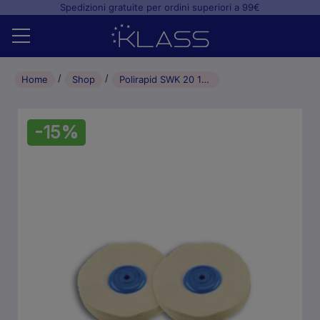
Spedizioni gratuite per ordini superiori a 99€
Home
Home
Shop
Polirapid SWK 20 100 Spazzola Flanella Doppia C. Plastica
Shop
-15%
+
Studio odontoiatrico
+
Laboratorio odontotecnico
Blog