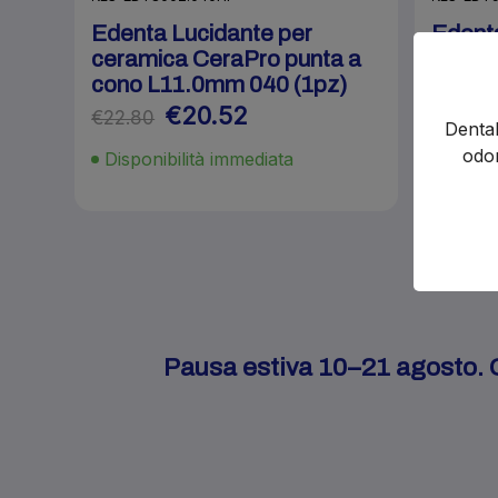
Edenta Lucidante per
Edent
ceramica CeraPro punta a
Lucid
cono L11.0mm 040 (1pz)
CeraT
L8.0m
€20.52
€22.80
Dental
€23.00
odon
Disponibilità immediata
Pausa estiva 10–21 agosto. Gl