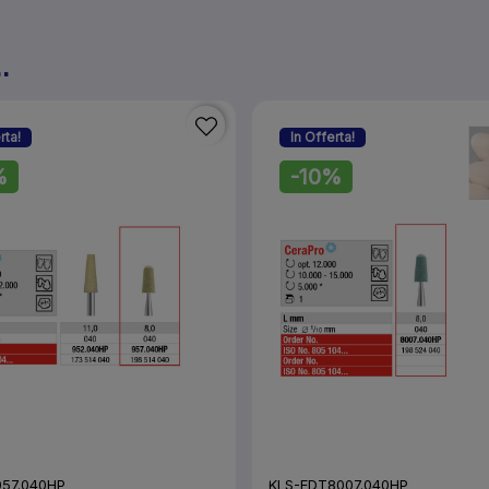
.
rta!
In Offerta!
%
-10%
957.040HP
KLS-EDT8007.040HP