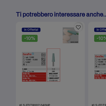
Ti potrebbero interessare anche..
In Offerta!
In Offe
-10%
-10
KLS-EDT8002.040HP
KLS-EDT