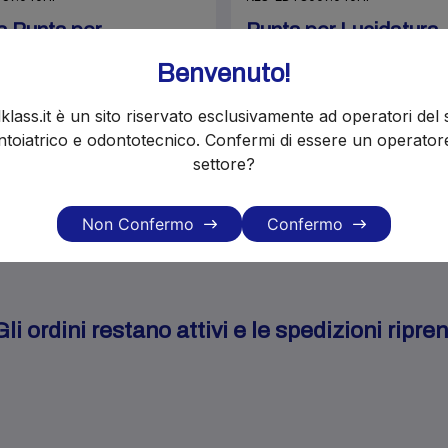
a Punta per
Punta per Lucidatura
atura Ceramica
Ceramica CeraPro - 
Benvenuto!
ec Punta Rotonda
Rotondo 040 (1)
m 040 (1pz)
€19.80
€22.00
klass.it è un sito riservato esclusivamente ad operatori del 
€20.70
toiatrico e odontotecnico. Confermi di essere un operator
Disponibilità immediata
settore?
Non Confermo
Confermo
i ordini restano attivi e le spedizioni ripr