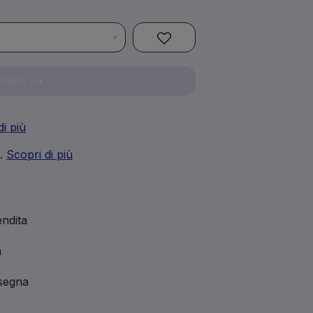
+
rrello
di più
i.
Scopri di più
ndita
a
nsegna