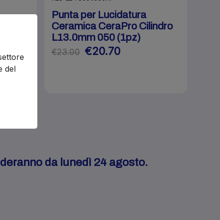
Punta per Lucidatura
Cono
Ceramica CeraPro Cilindro
L13.0mm 050 (1pz)
€20.70
€23.00
settore
e del
enderanno da lunedì 24 agosto.