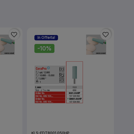
In Offerta!
-10%
KLS-EDT8001.050HP