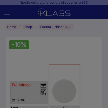
Spedizioni gratuite per ordini superiori a 99€
Home
Home
Shop
Edenta lucidanti universali Exa Intrapol 12 pz – L 3 mm ¿220
Shop
-10%
+
Studio odontoiatrico
+
Laboratorio odontotecnico
Blog