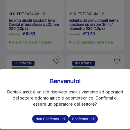
KLS-EDT0424UM-12
KLS-EDT1801UM-12
Edenta dischi lucidanti Exa
Edenta dischi lucidanti leghe
Dental grana grossa L21 mm
preziose spessore 3mm /
220 (12pz)
diametro 220 (12pz)
€10.53
€11.79
€11.70
€13.10
Disponibilità immediata
Disponibilità immediata
In Offerta!
In Offerta!
-10%
-10%
Benvenuto!
Dentalklass.it è un sito riservato esclusivamente ad operatori
del settore odontoiatrico e odontotecnico. Confermi di
essere un operatore del settore?
Non Confermo
Confermo
KLS-EDT0532RA-12
KLS-EDT0654HP-6