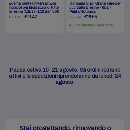
Edenta punte universali Exa
Gommini Gialli Grana Fine per
Intrapol per lucidatura di tutte
Lucidatura resine - 6pz -
le resine (12pz) - L10 mm 050
Punta Rotonda
€21.42
€16.65
€23.80
€18.50
Disponibilità immediata
Pausa estiva 10–21 agosto. Gli ordini restano
attivi e le spedizioni riprenderanno da lunedì 24
agosto.
Stai progettando, rinnovando o