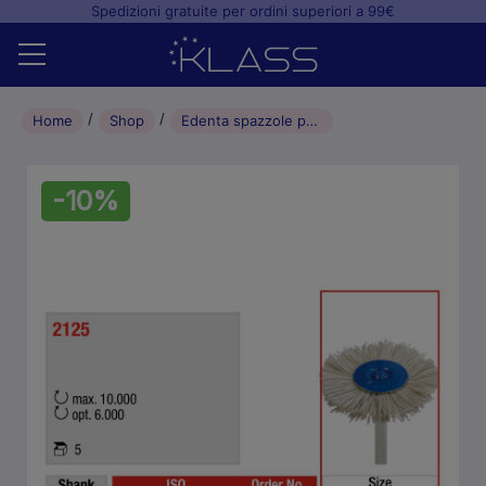
Spedizioni gratuite per ordini superiori a 99€
Home
Home
Shop
Edenta spazzole per lucidatura composito 5 pz – ø220
Shop
-10%
+
Studio odontoiatrico
+
Laboratorio odontotecnico
Blog