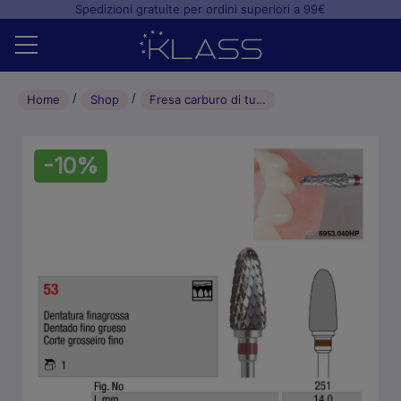
Spedizioni gratuite per ordini superiori a 99€
Home
Home
Shop
Fresa carburo di tungsteno INCROCIATA FINA/GROSSA anello rosso
Shop
-10%
+
Studio odontoiatrico
+
Laboratorio odontotecnico
Blog