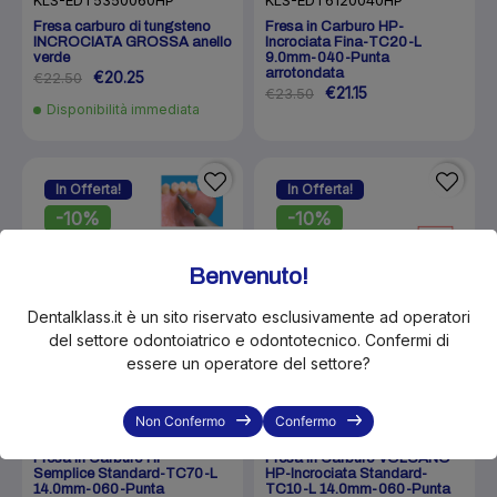
KLS-EDT5350060HP
KLS-EDT6120040HP
Fresa carburo di tungsteno
Fresa in Carburo HP-
INCROCIATA GROSSA anello
Incrociata Fina-TC20-L
verde
9.0mm-040-Punta
arrotondata
€20.25
€22.50
€21.15
€23.50
Disponibilità immediata
In Offerta!
In Offerta!
-10%
-10%
Benvenuto!
Dentalklass.it è un sito riservato esclusivamente ad operatori
del settore odontoiatrico e odontotecnico. Confermi di
essere un operatore del settore?
Non Confermo
Confermo
KLS-EDT5470060HP
KLS-EDTDLC-7210060HP
Fresa in Carburo HP-
Fresa in Carburo VOLCANO
Semplice Standard-TC70-L
HP-Incrociata Standard-
14.0mm-060-Punta
TC10-L 14.0mm-060-Punta