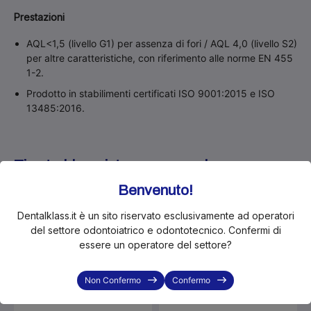
Prestazioni
AQL<1,5 (livello G1) per assenza di fori / AQL 4,0 (livello S2)
per altre caratteristiche, con riferimento alle norme EN 455
1-2.
Prodotto in stabilimenti certificati ISO 9001:2015 e ISO
13485:2016.
Ti potrebbero interessare anche...
Benvenuto!
In Offerta!
In Offerta!
Dentalklass.it è un sito riservato esclusivamente ad operatori
-28%
-28%
del settore odontoiatrico e odontotecnico. Confermi di
essere un operatore del settore?
Non Confermo
Confermo