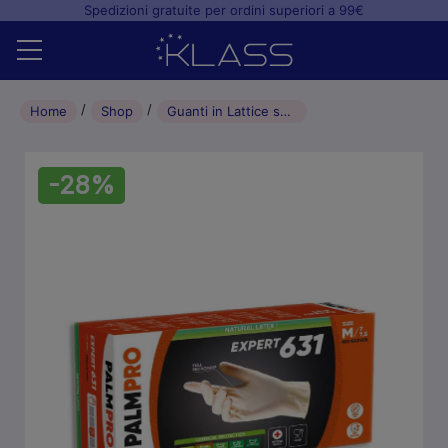
Spedizioni gratuite per ordini superiori a 99€
Home
Home
Shop
Guanti in Lattice senza polvere PALMPRO Expert 631 5,6 gr./0,12mm (100pz) – M
Shop
-28%
+
Studio odontoiatrico
+
Laboratorio odontotecnico
Blog