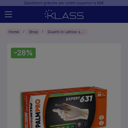
Spedizioni gratuite per ordini superiori a 99€
Home
Home
Shop
Guanti in Lattice senza polvere PALMPRO Expert 631 5,6 gr./0,12mm (100pz) – S
Shop
-28%
+
Studio odontoiatrico
+
Laboratorio odontotecnico
Blog