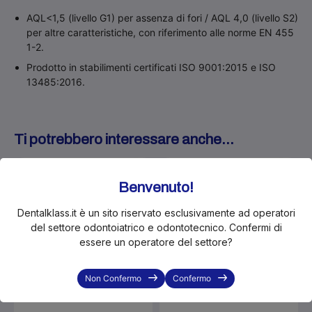
AQL<1,5 (livello G1) per assenza di fori / AQL 4,0 (livello S2)
per altre caratteristiche, con riferimento alle norme EN 455
1-2.
Prodotto in stabilimenti certificati ISO 9001:2015 e ISO
13485:2016.
Ti potrebbero interessare anche...
In Offerta!
In Offerta!
Benvenuto!
-28%
-28%
Dentalklass.it è un sito riservato esclusivamente ad operatori
del settore odontoiatrico e odontotecnico. Confermi di
essere un operatore del settore?
Non Confermo
Confermo