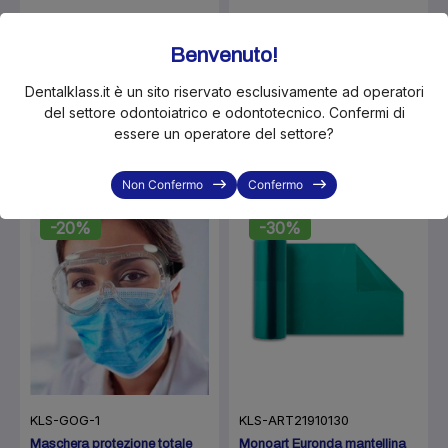
KLS-ICOESMS-XS
KLS-ICOESSPPALMPRO-M
Benvenuto!
Guanti in Lattice con polvere
Guanti in Lattice senza
Multipro Sensitive
polvere PALMPRO Expert 631
5,3gr/0,10mm (100pz) - XS
5,6 gr./0,12mm (100pz) - M
Dentalklass.it è un sito riservato esclusivamente ad operatori
€4.50
€4.65
€5.50
€6.50
del settore odontoiatrico e odontotecnico. Confermi di
Disponibilità immediata
essere un operatore del settore?
Non Confermo
Confermo
In Offerta!
In Offerta!
-20%
-30%
KLS-GOG-1
KLS-ART21910130
Maschera protezione totale
Monoart Euronda mantellina