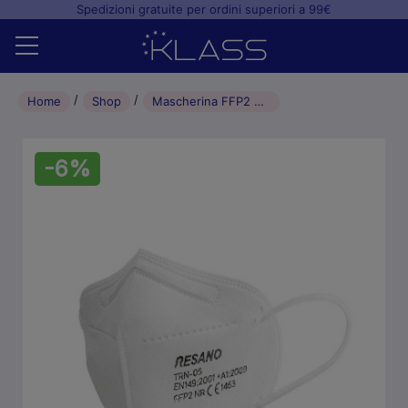
Spedizioni gratuite per ordini superiori a 99€
Home
Home
Shop
Mascherina FFP2 Resano a 5 strati Bianca (25pz)
Shop
-6%
+
Studio odontoiatrico
+
Laboratorio odontotecnico
Blog