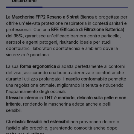
Descrizione
La
Mascherina FFP2 Resano a 5 strati Bianca
è progettata per
offrire un'elevata protezione respiratoria in contesti sanitari e
professionali. Con una
BFE (Efficacia di Filtrazione Batterica)
del 95%
, garantisce un'efficace barriera contro particelle,
aerosol e agenti patogeni, risultando ideale per studi
odontoiatrici, laboratori odontotecnici e ambienti dove la
sicurezza è prioritaria.
La sua
forma ergonomica
si adatta perfettamente ai contorni
del viso, assicurando una buona aderenza e comfort anche
durante l’utilizzo prolungato. Il
nasello conformabile
permette
una regolazione ottimale, migliorando la tenuta e riducendo
l'appannamento degli occhiali.
Il
tessuto interno in TNT
è
morbido, delicato sulla pelle e non
irritante
, rendendo la mascherina adatta anche a pelli
sensibili.
Gli
elastici flessibili ed estensibili
non provocano dolore o
fastidio alle orecchie, garantendo comodità anche dopo