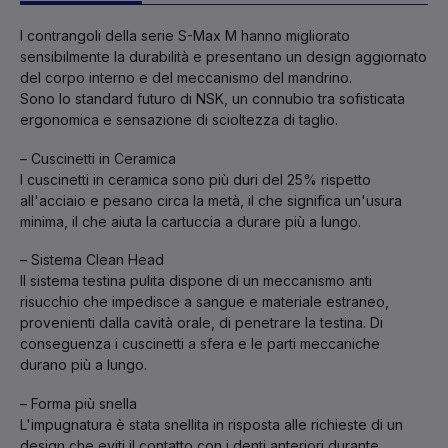
I contrangoli della serie S-Max M hanno migliorato
sensibilmente la durabilità e presentano un design aggiornato
del corpo interno e del meccanismo del mandrino.
Sono lo standard futuro di NSK, un connubio tra sofisticata
ergonomica e sensazione di scioltezza di taglio.
– Cuscinetti in Ceramica
I cuscinetti in ceramica sono più duri del 25% rispetto
all'acciaio e pesano circa la metà, il che significa un'usura
minima, il che aiuta la cartuccia a durare più a lungo.
– Sistema Clean Head
Il sistema testina pulita dispone di un meccanismo anti
risucchio che impedisce a sangue e materiale estraneo,
provenienti dalla cavità orale, di penetrare la testina. Di
conseguenza i cuscinetti a sfera e le parti meccaniche
durano più a lungo.
– Forma più snella
L'impugnatura è stata snellita in risposta alle richieste di un
design che eviti il ​​contatto con i denti anteriori durante