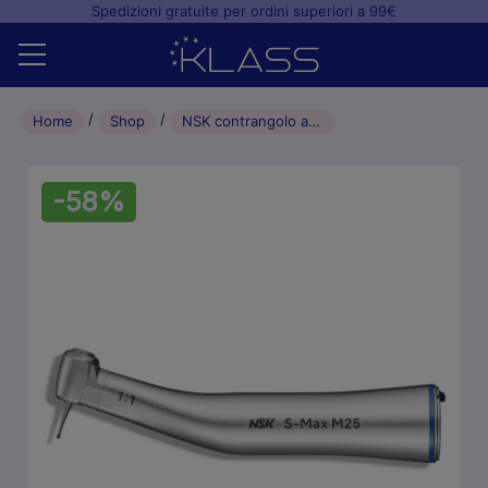
Spedizioni gratuite per ordini superiori a 99€
Home
Home
Shop
NSK contrangolo anello BLU S-Max M25 (no led)
Shop
-58%
+
Studio odontoiatrico
+
Laboratorio odontotecnico
Blog