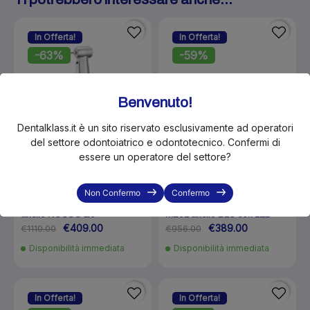
In Offerta!
In Offerta!
-63%
-59%
Benvenuto!
Dentalklass.it è un sito riservato esclusivamente ad operatori
del settore odontoiatrico e odontotecnico. Confermi di
essere un operatore del settore?
KLS-LE15L
KLS-NSKC1024001
Non Confermo
Confermo
Contrangolo Eco Line LED
NSK Contrangolo S-Max
anello ROSSO 1:5
M25L anello BLU con LED
€409.00
€389.00
€1110.00
€956.00
Disponibilità immediata
Disponibilità immediata
In Offerta!
In Offerta!