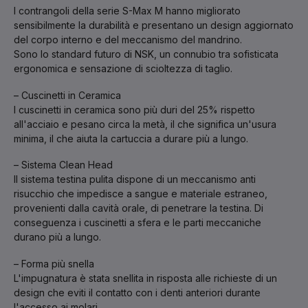
I contrangoli della serie S-Max M hanno migliorato
sensibilmente la durabilità e presentano un design aggiornato
del corpo interno e del meccanismo del mandrino.
Sono lo standard futuro di NSK, un connubio tra sofisticata
ergonomica e sensazione di scioltezza di taglio.
– Cuscinetti in Ceramica
I cuscinetti in ceramica sono più duri del 25% rispetto
all'acciaio e pesano circa la metà, il che significa un'usura
minima, il che aiuta la cartuccia a durare più a lungo.
– Sistema Clean Head
Il sistema testina pulita dispone di un meccanismo anti
risucchio che impedisce a sangue e materiale estraneo,
provenienti dalla cavità orale, di penetrare la testina. Di
conseguenza i cuscinetti a sfera e le parti meccaniche
durano più a lungo.
– Forma più snella
L'impugnatura è stata snellita in risposta alle richieste di un
design che eviti il ​​contatto con i denti anteriori durante
l'accesso ai molari.