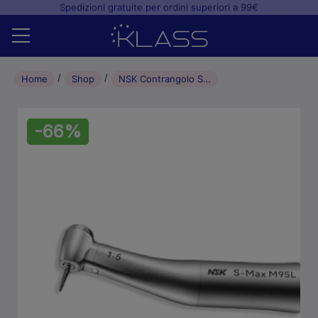
Spedizioni gratuite per ordini superiori a 99€
Home
Home
Shop
NSK Contrangolo S-Max M95L anello ROSSO con LED
Shop
-66%
+
Studio odontoiatrico
+
Laboratorio odontotecnico
Blog