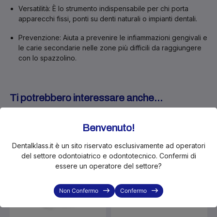
Versatilità:
È lo strumento indispensabile per chi porta
apparecchi fissi, ponti su denti naturali o impianti dentali.
Prevenzione:
Aiuta a prevenire le infiammazioni gengivali e
le carie secondarie nelle zone più difficili da raggiungere
con lo spazzolino.
Ti potrebbero interessare anche...
In Offerta!
Benvenuto!
-10%
Dentalklass.it è un sito riservato esclusivamente ad operatori
del settore odontoiatrico e odontotecnico. Confermi di
essere un operatore del settore?
Non Confermo
Confermo