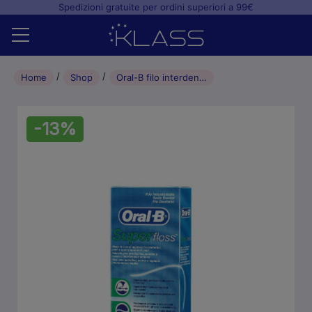
Spedizioni gratuite per ordini superiori a 99€
Home
Home
Shop
Oral-B filo interdentale superfloss – 50 fili
Shop
-13%
+
Studio odontoiatrico
+
Laboratorio odontotecnico
Blog