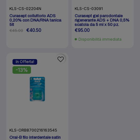
KLS-CS-03091
KLS-CS-02204N
Curasept gel parodontale
Curasept colluttorio ADS
rigenerante ADS + DNA 0,5%
0,20% con DNA/RNA tanica
scatola da 5 ml x 50 pz.
5lt
€95.00
€40.50
€45.00
Disponibilità immediata
In Offerta!
-13%
KLS-ORB8700216163545
Oral-B filo interdentale satin